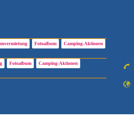
TE / RESERVIERUNGEN
KONTAKT
MEIN KONTO
imvermietung
Fotoalbum
Camping-Aktionen
g
Fotoalbum
Camping-Aktionen