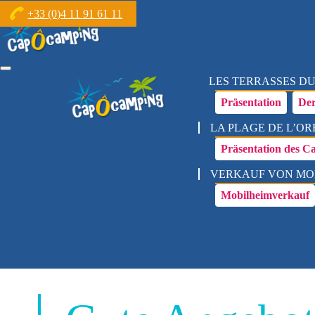
+33 (0)4 11 91 61 11
Toggle
LES TERRASSES D
navigation
Präsentation
Der
LA PLAGE DE L’OR
Präsentation des C
VERKAUF VON MO
Mobilheimverkauf