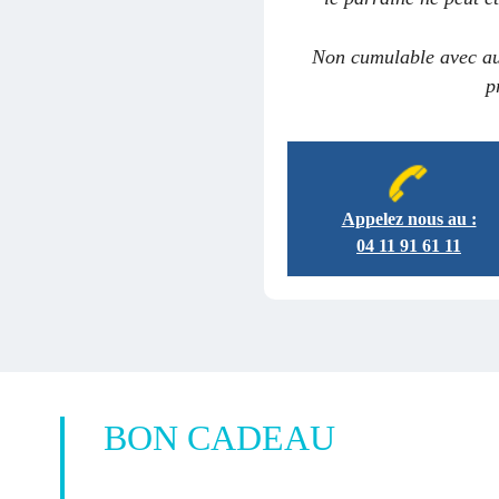
Non cumulable avec aut
p
Appelez nous au :
04 11 91 61 11
BON CADEAU