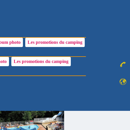
NAGE
DEVIS / RÉSERVATIONS
CONTACT
MON COMPTE
bum photo
Les promotions du camping
oto
Les promotions du camping