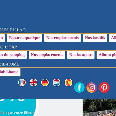
RE DE PARRAI
SSES DU LAC
on
Espace aquatique
Nos emplacements
Nos locatifs
Al
DE L’ORB
on du camping
Nos emplacements
Nos locations
Album ph
BIL-HOME
Mobil-home
-5%
is que votre filleul