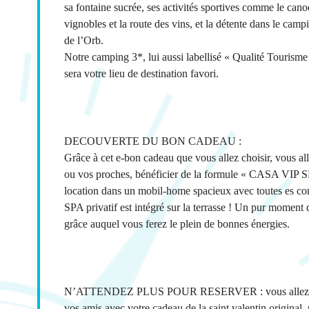
sa fontaine sucrée, ses activités sportives comme le canoe
vignobles et la route des vins, et la détente dans le cam
de l’Orb.
Notre camping 3*, lui aussi labellisé « Qualité Tourism
sera votre lieu de destination favori.
DECOUVERTE DU BON CADEAU :
Grâce à cet e-bon cadeau que vous allez choisir, vous a
ou vos proches, bénéficier de la formule « CASA VIP 
location dans un mobil-home spacieux avec toutes es c
SPA privatif est intégré sur la terrasse ! Un pur moment 
grâce auquel vous ferez le plein de bonnes énergies.
N’ATTENDEZ PLUS POUR RESERVER : vous allez fair
vos amis avec votre cadeau de la saint valentin original, 