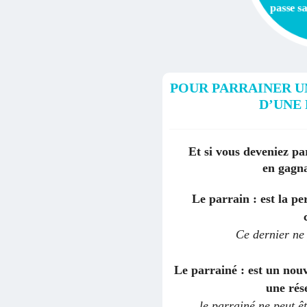
passe s
POUR PARRAINER U
D’UNE 
Et si vous deveniez p
en gagna
Le parrain : est la 
Ce dernier ne 
Le parrainé : est un nou
une rés
le parrainé ne peut ê