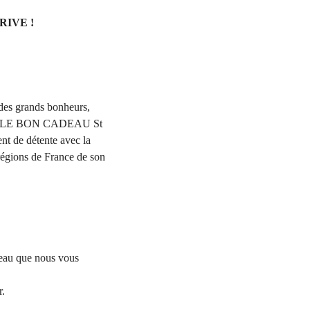
IVE !
t des grands bonheurs,
fois, LE BON CADEAU St
ent de détente avec la
égions de France de son
deau que nous vous
r.