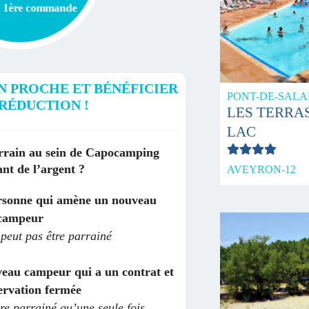
a 1ère commande
N PROCHE ET BÉNÉFICIER
PONT-DE-SALA
RÉDUCTION !
LES TERRA
LAC
arrain au sein de Capocamping
nt de l’argent ?
AVEYRON-12
personne qui amène un nouveau
campeur
peut pas être parrainé
veau campeur qui a un contrat et
ervation fermée
tre parrainé qu’une seule fois.