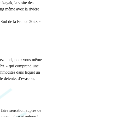
 kayak, la visite des
ping même avec la rivière
e Sud de la France 2023 »
llez ainsi, pour vous même
SPA » qui comprend une
ommodités dans lequel un
de détente, d’évasion,
e sensation auprès de
personnalisé et unique !